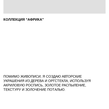
МОИ
РАБОТЫ
УЧАСТВУЮТ
В
МОДНЫХ
ПОКАЗАХ
И
АРТ-ДЕФИЛЕ.
ЗА
ПЛЕЧАМИ
—
УСПЕШНЫЕ
ПЕРСОНАЛЬНЫЕ
ВЫСТАВКИ,
А
КАРТИНЫ
НАХОДЯТСЯ
В
ЧАСТНЫХ
КОЛЛЕКЦИЯХ
ИТАЛИИ
И
МАРОККО.
ВЫСТАВКИ СЕЙЧАС
2025 Г. — ПЕРВАЯ ПЕРСОНАЛЬНАЯ ВЫСТАВКА, ЛОФТ-