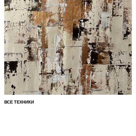
ПОДРОБНЕЕ
Я РАЗВИВАЮ ДВА НАПРАВЛЕНИЯ:
СОВРЕМЕННУЮ ИНТЕРЬЕРНУЮ ЖИВОПИСЬ
И АБСТРАКТНОЕ ИСКУССТВО. В ИНТЕРЬЕРНЫХ
РАБОТАХ ПРЕДПОЧИТАЮ БОЛЕЕ ПРОСТЫЕ,
ПОНЯТНЫЕ ФОРМЫ, ОДНАКО ДАЖЕ ЗДЕСЬ
ПРИСУТСТВУЮТ ЭЛЕМЕНТЫ АБСТРАКЦИИ.
АБСТРАКТНЫЕ КАРТИНЫ ОТРАЖАЮТ МОЁ
ВНУТРЕННЕЕ ВИДЕНИЕ, ЧУВСТВА
И ОЩУЩЕНИЯ — ОНИ ПРЕДСТАВЛЯЮТ СОБОЙ
ОТДЕЛЬНУЮ КАТЕГОРИЮ КОЛЛЕКЦИОННЫХ
ПРОИЗВЕДЕНИЙ, КОТОРЫЕ УЧАСТВУЮТ
В ВЫСТАВКАХ И ДОСТУПНЫ ДЛЯ ПРОДАЖИ.
Я
СОЗДАЮ
КАРТИНЫ,
КОТОРЫЕ
СТАНОВЯТСЯ
НЕОТЪЕМЛЕМОЙ
ЧАСТЬЮ
ИНТЕРЬЕРА
И
НАПОЛНЯЮТ
СОБОЙ
ПРОСТРАНСТВО
ОСОБОЙ
ЭНЕРГЕТИКОЙ