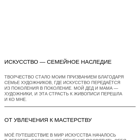
ОТ УВЛЕЧЕНИЯ К МАСТЕРСТВУ
МОЁ ПУТЕШЕСТВИЕ В МИР ИСКУССТВА НАЧАЛОСЬ
В ДЕТСТВЕ. ОСОЗНАННОЕ РЕШЕНИЕ ПОСВЯТИТЬ СЕБЯ
ЖИВОПИСИ ПРИШЛО ПОЗЖЕ, И Я ПРОШЛА ОБУЧЕНИЕ
В ШКОЛЕ СОВРЕМЕННОЙ ИНТЕРЬЕРНОЙ ЖИВОПИСИ
«АРТЛАБ».
АБСТРАКЦИОНИЗМ
СТАЛ МОИМ ЛЮБИМЫМ НАПРАВЛЕНИЕМ. МЕНЯ
ПРИВЛЕКАЕТ БЕЗГРАНИЧНЫЙ ПОТОК ДВИЖЕНИЙ,
СОЧЕТАНИЕ РАЗНЫХ ФАКТУР И ВОЗМОЖНОСТЬ
ЭКСПЕРИМЕНТИРОВАТЬ С ТЕХНИКАМИ.
ВЛИЯНИЕ И ВДОХНОВЕНИЕ
МОИ РАБОТЫ СОЗДАЮТСЯ С УЧЁТОМ ИХ БУДУЩЕЙ
ИНТЕГРАЦИИ В ИНТЕРЬЕР. Я СТРЕМЛЮСЬ СОЗДАВАТЬ
ПОДРОБНЕЕ
ПРОИЗВЕДЕНИЯ, КОТОРЫЕ НЕ ПРОСТО УКРАШАЮТ
ПРОСТРАНСТВО, НО СТАНОВЯТСЯ ЕГО НЕОТЪЕМЛЕМОЙ
ЧАСТЬЮ, НАПОЛНЯЯ ЕГО ОСОБОЙ ЭНЕРГЕТИКОЙ.
ВИДЕНИЕ БУДУЩЕГО
Я ПРОДОЛЖАЮ ПОСТОЯННО РАЗВИВАТЬСЯ,