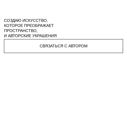
ИСКУССТВО — СЕМЕЙНОЕ НАСЛЕДИЕ
ТВОРЧЕСТВО СТАЛО МОИМ ПРИЗВАНИЕМ БЛАГОДАРЯ
СЕМЬЕ ХУДОЖНИКОВ, ГДЕ ИСКУССТВО ПЕРЕДАЁТСЯ
ИЗ ПОКОЛЕНИЯ В ПОКОЛЕНИЕ. МОЙ ДЕД И МАМА —
ХУДОЖНИКИ, И ЭТА СТРАСТЬ К ЖИВОПИСИ ПЕРЕШЛА
И КО МНЕ.